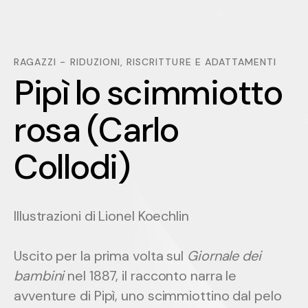
RAGAZZI - RIDUZIONI, RISCRITTURE E ADATTAMENTI
Pipì lo scimmiotto rosa (C
P
i
p
ì
l
o
s
c
i
m
m
i
o
t
t
o
r
o
s
a
(
C
a
r
l
o
C
o
l
l
o
d
i
)
Illustrazioni di Lionel Koechlin
Uscito per la prima volta sul
Giornale dei
bambini
nel 1887, il racconto narra le
avventure di Pipì, uno scimmiottino dal pelo