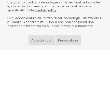
Utilizziamo cookie o tecnologie simili per finalità tecniche
e, con il tuo consenso, anche per altre finalità come
specificato nella
cookie policy
.
Puoi acconsentire all'utilizzo di tali tecnologie utilizzando il
pulsante "Accetta tutti". Fino a che non sceglierai una
opzione utilizzeremo solo i cookie tecnici e necessari.
Accetta tutti
Personalizza
Roberto Piumini (Edolo, 14 marzo 1947) è uno scrittore
e poeta italiano.
E.
roberto@robertopiumini.it