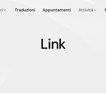
bri
Traduzioni
Appuntamenti
Attività
Link
L
i
n
k