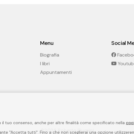
Menu
Social M
Biografia
Facebo
I libri
Youtub
Appuntamenti
on il tuo consenso, anche per altre finalità come specificato nella
coo
©2026 Roberto Piumini
lsante "Accetta tutti". Fino a che non sceglierai una opzione utilizzer