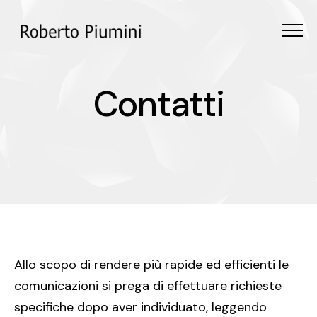
Menu
Contatti
C
o
n
t
a
t
t
i
Allo scopo di rendere più rapide ed efficienti le
comunicazioni si prega di effettuare richieste
specifiche dopo aver individuato, leggendo