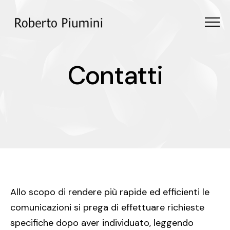
Menu
Contatti
C
o
n
t
a
t
t
i
Allo scopo di rendere più rapide ed efficienti le
comunicazioni si prega di effettuare richieste
specifiche dopo aver individuato, leggendo