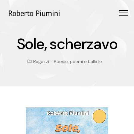
Menu
Sole, scherzavo
S
o
l
e
,
s
c
h
e
r
z
a
v
o
Ragazzi
-
Poesie, poemi e ballate