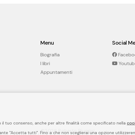
Menu
Social M
Biografia
Facebo
I libri
Youtub
Appuntamenti
on il tuo consenso, anche per altre finalità come specificato nella
coo
©2026 Roberto Piumini
lsante "Accetta tutti". Fino a che non sceglierai una opzione utilizzer