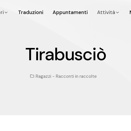
bri
Traduzioni
Appuntamenti
Attività
Tirabusciò
T
i
r
a
b
u
s
c
i
ò
Ragazzi
-
Racconti in raccolte