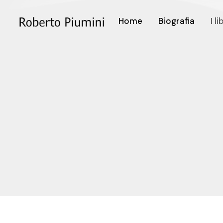
Home
Biografia
I li