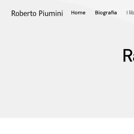
Home
Biografia
I li
R
R