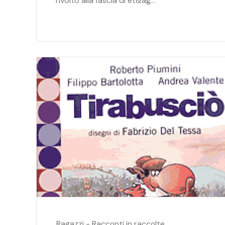
rivolto alla fascia di et&ag...
Ragazzi - Racconti in raccolte