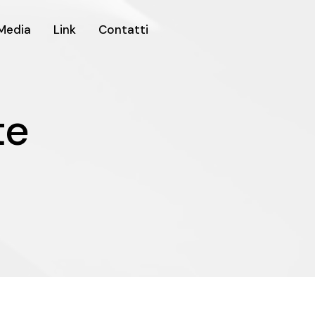
Media
Link
Contatti
lte
t
e