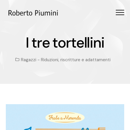
Menu
I tre tortellini
I
t
r
e
t
o
r
t
e
l
l
i
n
i
Ragazzi
-
Riduzioni, riscritture e adattamenti