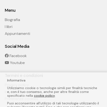
Menu
Biografia
I libri
Appuntamenti
Social Media
Facebook
Youtube
Termini e condizioni
Informativa
Privacy policy
Utilizziamo cookie o tecnologie simili per finalità tecniche
Informativa cookies
e, con il tuo consenso, anche per altre finalità come
specificato nella
cookie policy
.
Preferenze cookies
Puoi acconsentire all'utilizzo di tali tecnologie utilizzando il