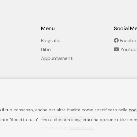
Menu
Social M
Biografia
Facebo
I libri
Youtub
Appuntamenti
on il tuo consenso, anche per altre finalità come specificato nella
coo
©2026 Roberto Piumini
lsante "Accetta tutti". Fino a che non sceglierai una opzione utilizzer
Powered by
Antherica srl