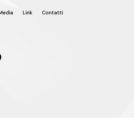
Media
Link
Contatti
co
o