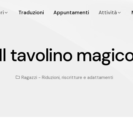
bri
Traduzioni
Appuntamenti
Attività
Il tavolino magi
I
l
t
a
v
o
l
i
n
o
m
a
g
i
c
Ragazzi
-
Riduzioni, riscritture e adattamenti