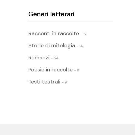
Generi letterari
Racconti in raccolte
- 12
Storie di mitologia
- 14
Romanzi
- 54
Poesie in raccolte
- 6
Testi teatrali
- 9