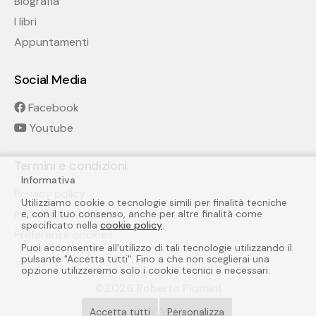
Biografia
I libri
Appuntamenti
Social Media
Facebook
Youtube
Termini e condizioni
Informativa
Privacy policy
Utilizziamo cookie o tecnologie simili per finalità tecniche
Informativa cookies
e, con il tuo consenso, anche per altre finalità come
specificato nella
cookie policy
.
Preferenze cookies
Puoi acconsentire all'utilizzo di tali tecnologie utilizzando il
pulsante "Accetta tutti". Fino a che non sceglierai una
opzione utilizzeremo solo i cookie tecnici e necessari.
©2026 Roberto Piumini
Powered by
Antherica srl
Accetta tutti
Personalizza